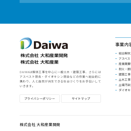
事業内
総合解体
アスベス
産業廃棄
耐火・断
DAIWAは解体工事を中心に一般土木・建築工事、さらには
建築工事
アスベスト除去・ダイオキシン除染などの作業へ総合的に
土木工事
携わり、人と自然が共生できる社会づくりをお手伝いして
土壌汚染
いきます。
ダイオキ
プライバシーポリシー
サイトマップ
株式会社 大和産業開発