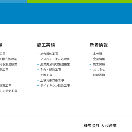
容
施工実績
新着情報
工事
総合解体工事
未分類
ト撤去処理業
アスベスト撤去処理業
企業情報
物収集運搬業
産業廃棄物収集運搬業
施工実績
熱工事
耐火・断熱工事
おしらせ
土木工事
CSR活動
土壌汚染対策工事
対策工事
ダイオキシン除染工事
シン除染工事
株式会社 大和産業