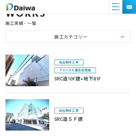
WORKS
施工実績 - 一覧
施工カテゴリー
総合解体工事
アスベスト撤去処理業
SRC造10F建+地下B1F
総合解体工事
SRC造５Ｆ建