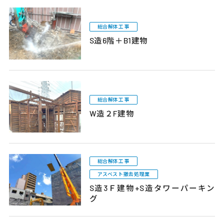
総合解体工事
S造6階＋B1建物
総合解体工事
W造２F建物
総合解体工事
アスベスト撤去処理業
S造3Ｆ建物+S造タワーパーキン
グ