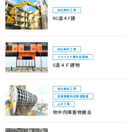
総合解体工事
RC造４F建
総合解体工事
アスベスト撤去処理業
S造４Ｆ建物
総合解体工事
産業廃棄物収集運搬業
土木工事
地中内障害物撤去