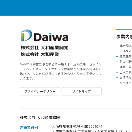
事業内
総合解体
アスベス
産業廃棄
耐火・断
DAIWAは解体工事を中心に一般土木・建築工事、さらには
建築工事
アスベスト除去・ダイオキシン除染などの作業へ総合的に
土木工事
携わり、人と自然が共生できる社会づくりをお手伝いして
土壌汚染
いきます。
ダイオキ
プライバシーポリシー
サイトマップ
株式会社 大和産業開発
大阪府知事許可(特-4)第83052号
建設業許可
・建築工事業/大工工事業
・左官工事業/とび
・土