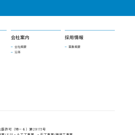
会社案内
採用情報
会社概要
募集概要
沿革
臣許可（特－６）第29173号
事業/とび・土工工事業
・石工事業/舗装工事業