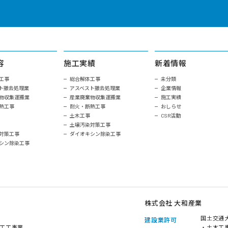
容
施工実績
新着情報
工事
総合解体工事
未分類
ト撤去処理業
アスベスト撤去処理業
企業情報
物収集運搬業
産業廃棄物収集運搬業
施工実績
熱工事
耐火・断熱工事
おしらせ
土木工事
CSR活動
土壌汚染対策工事
対策工事
ダイオキシン除染工事
シン除染工事
株式会社 大和産業
国土交通大
建設業許可
工工事業
・土木工