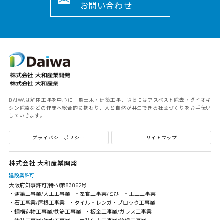
お問い合わせ
DAIWAは解体工事を中心に一般土木・建築工事、さらにはアスベスト除去・ダイオキ
シン除染などの作業へ総合的に携わり、人と自然が共生できる社会づくりをお手伝い
していきます。
プライバシーポリシー
サイトマップ
株式会社 大和産業開発
建設業許可
大阪府知事許可(特-4)第83052号
・建築工事業/大工工事業
・左官工事業/とび
・土工工事業
・石工事業/屋根工事業
・タイル・レンガ・ブロック工事業
・鋼構造物工事業/鉄筋工事業
・板金工事業/ガラス工事業