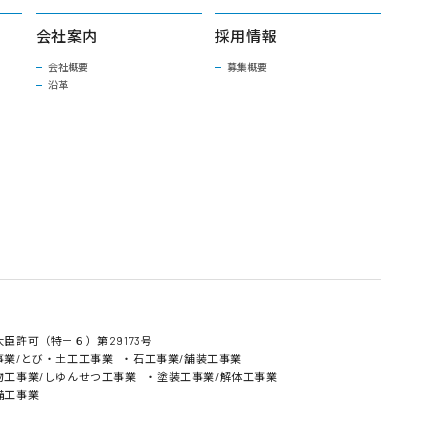
会社案内
採用情報
会社概要
募集概要
沿革
臣許可（特－６）第29173号
事業/とび・土工工事業
・石工事業/舗装工事業
物工事業/しゆんせつ工事業
・塗装工事業/解体工事業
備工事業