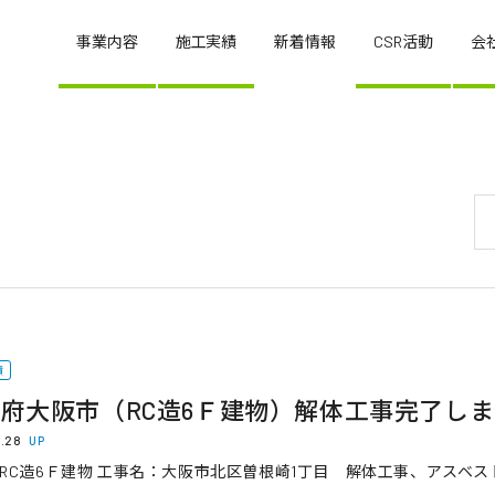
事業内容
施工実績
新着情報
CSR活動
会
績
府大阪市（RC造6Ｆ建物）解体工事完了し
2.28
UP
RC造6Ｆ建物 工事名：大阪市北区曽根崎1丁目 解体工事、アスベスト除