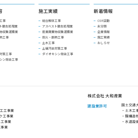
容
施工実績
新着情報
工事
総合解体工事
CSR活動
ト撤去処理業
アスベスト撤去処理業
未分類
物収集運搬業
産業廃棄物収集運搬業
企業情報
熱工事
耐火・断熱工事
施工実績
土木工事
おしらせ
土壌汚染対策工事
対策工事
ダイオキシン除染工事
シン除染工事
株式会社 大和産業
国土交通大
建設業許可
工工事業
・土木工
ク工事業
・鋼構造
ス工事業
・水道設
工事業