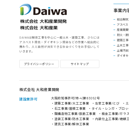
事業内
総合解体
アスベス
産業廃棄
耐火・断
DAIWAは解体工事を中心に一般土木・建築工事、さらには
建築工事
アスベスト除去・ダイオキシン除染などの作業へ総合的に
土木工事
携わり、人と自然が共生できる社会づくりをお手伝いして
土壌汚染
いきます。
ダイオキ
プライバシーポリシー
サイトマップ
株式会社 大和産業開発
大阪府知事許可(特-4)第83052号
建設業許可
・建築工事業/大工工事業
・左官工事業/とび
・土
・石工事業/屋根工事業
・タイル・レンガ・ブロッ
・鋼構造物工事業/鉄筋工事業
・板金工事業/ガラ
・塗装工事業/防水工事業
・内装仕上工事業/絶縁
・建具工事業/解体工事業