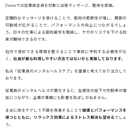
Daiwaでは従業員全員を対象に出張マッサージ、整体を実施。
定期的なマッサージを受けることで、筋肉の柔軟性が増し、関節の
可動域が広がることで、パフォーマンスの向上につながる
でしょ
う。日々の仕事による筋肉疲労を軽減し、ケガのリスクを下げる効
果が期待できるのです。
社内で受診できる環境を整えることで事前に予約する必要性がな
く、
社員が最も利用しやすい方法ではないかと実施しております。
私は
「従業員のメンタルヘルスケア」を重要と考えており注力して
おります。
従業員のメンタルヘルスが悪化すると、生産性の低下や欠勤率の増
加につながり、企業の業績にも影響を及ぼしかねません
。
まめに体をケアして不調を改善することで
健康とパフォーマンスを
保つとともに、リラックス効果によるストレス解消も望める
でしょ
う。