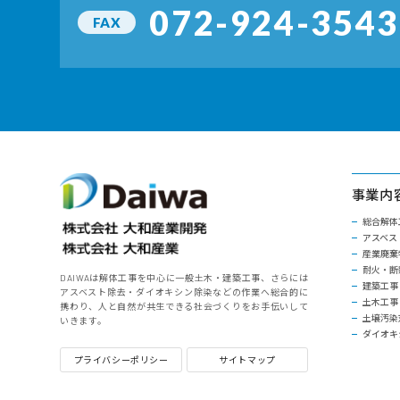
072-924-3543
FAX
事業内
総合解体
アスベス
産業廃棄
耐火・断
DAIWAは解体工事を中心に一般土木・建築工事、さらには
建築工事
アスベスト除去・ダイオキシン除染などの作業へ総合的に
土木工事
携わり、人と自然が共生できる社会づくりをお手伝いして
土壌汚染
いきます。
ダイオキ
プライバシーポリシー
サイトマップ