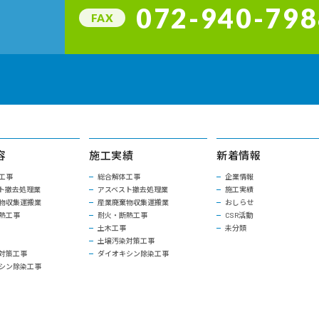
072-940-798
FAX
容
施工実績
新着情報
工事
総合解体工事
企業情報
ト撤去処理業
アスベスト撤去処理業
施工実績
物収集運搬業
産業廃棄物収集運搬業
おしらせ
熱工事
耐火・断熱工事
CSR活動
土木工事
未分類
土壌汚染対策工事
対策工事
ダイオキシン除染工事
シン除染工事