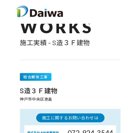
WORKS
施工実績 - S造３Ｆ建物
総合解体工事
S造３Ｆ建物
神戸市中央区港島
施工に関するお問い合わせは
072-924-3544
株式会社大和産業開発