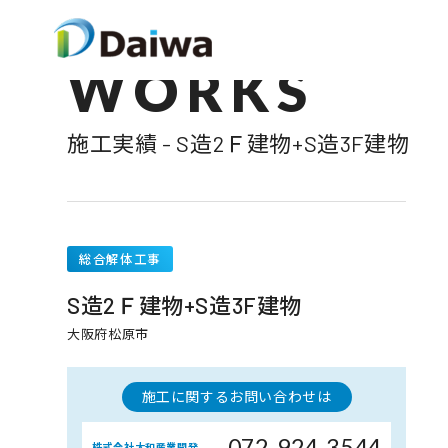
WORKS
施工実績 - S造2Ｆ建物+S造3F建物
総合解体工事
S造2Ｆ建物+S造3F建物
大阪府松原市
施工に関するお問い合わせは
072-924-3544
株式会社大和産業開発