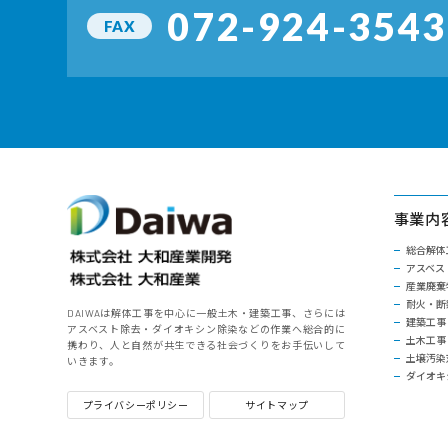
072-924-3543
FAX
事業内
総合解体
アスベス
産業廃棄
耐火・断
DAIWAは解体工事を中心に一般土木・建築工事、さらには
建築工事
アスベスト除去・ダイオキシン除染などの作業へ総合的に
土木工事
携わり、人と自然が共生できる社会づくりをお手伝いして
土壌汚染
いきます。
ダイオキ
プライバシーポリシー
サイトマップ