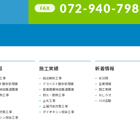
072-940-798
FAX
容
施工実績
新着情報
工事
総合解体工事
未分類
ト撤去処理業
アスベスト撤去処理業
企業情報
物収集運搬業
産業廃棄物収集運搬業
施工実績
熱工事
耐火・断熱工事
おしらせ
土木工事
CSR活動
土壌汚染対策工事
対策工事
ダイオキシン除染工事
シン除染工事