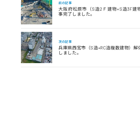
前の記事
大阪府松原市（S造2Ｆ建物+S造3F建
事完了しました。
次の記事
兵庫県西宮市（S造+RC造複数建物）解
しました。