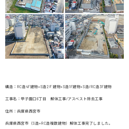
構造：RC造4F建物+S造2Ｆ建物+S造1F建物+S造/RC造3F建物
工事名：甲子園口6丁目 解体工事/アスベスト除去工事
住所：兵庫県西宮市
兵庫県西宮市（S造+RC造複数建物）解体工事完了しました。